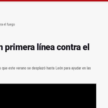
de experiencia' cierra con 646 participantes
vergonzoso" de la JV-3266 en Hinojares
ra el fuego
 primera línea contra el
que este verano se desplazó hasta León para ayudar en las