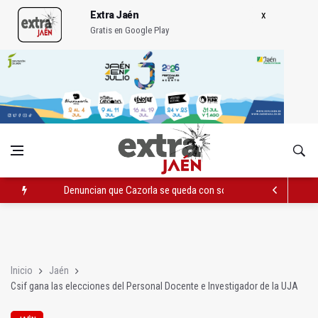
Extra Jaén
Gratis en Google Play
Denuncian que Cazorla se queda con solo dos bomberos por 
Pelea con arma blanca acaba con una menor herida en Torred
El PP acusa al PSOE de querer "dejar fuera" a la Junta en el Ce
Inicio
Jaén
Csif gana las elecciones del Personal Docente e Investigador de la UJA