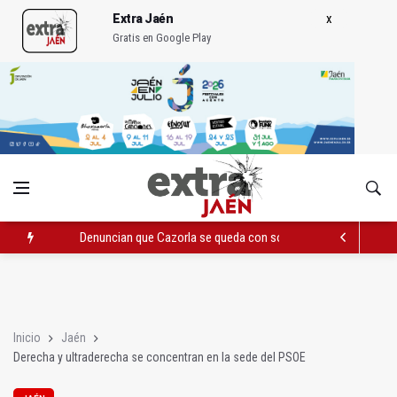
Extra Jaén
Gratis en Google Play
Denuncian que Cazorla se queda con solo dos bomberos por 
Pelea con arma blanca acaba con una menor herida en Torred
El PP acusa al PSOE de querer "dejar fuera" a la Junta en el Ce
Inicio
Jaén
Derecha y ultraderecha se concentran en la sede del PSOE