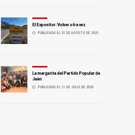
El Expositor: Volver otra vez
PUBLICADO EL 31 DE AGOSTO DE 2025
Minuto de silencio en
Una pelea en Andújar se
Andújar tras el
salda con una menor
fallecimiento de dos
herida por arma blanca
jóvenes
La margarita del Partido Popular de
Jaén
PUBLICADO EL 11 DE JULIO DE 2026