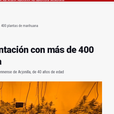
 hombre en Bailén en una torre eléctrica
strena un mirador sobre el olivar de montaña
 400 plantas de marihuana
ntación con más de 400
a
jiennense de Arjonilla, de 40 años de edad