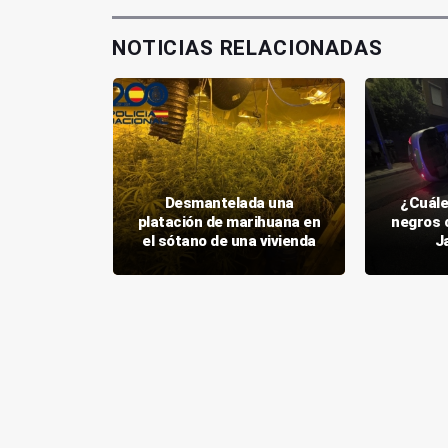
NOTICIAS RELACIONADAS
os dos
obar con
Desmantelada una
¿Cuále
cafetería
platación de marihuana en
negros 
n
el sótano de una vivienda
J