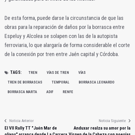
De esta forma, puede darse la circunstancia de que las
obras para la reparación de daños por la borrasca entre
Espeluy y Alcolea se solapen con las de la autopista
ferroviaria, lo que alargaría de forma considerable el corte
de la conexión por tren entre Jaén capital y Córdoba.
TAGS:
TREN
VÍAS DE TREN
VÍAS
TREN DE BORRASCAS
TEMPORAL
BORRASCA LEONARDO
BORRASCA MARTA
ADIF
RENFE
Noticia Anterior
Noticia Siguiente
El VII Rally TT "Jaén Mar de
Anduxar realza su amor por la
olivos" arranca desde La Carrera
Virgen de la Cabeza con poesías