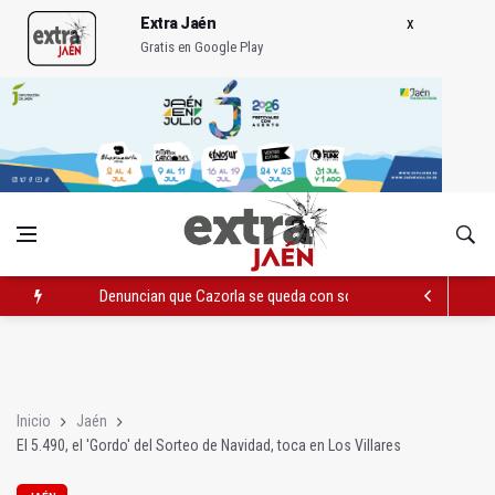
Extra Jaén
Gratis en Google Play
Denuncian que Cazorla se queda con solo dos bomberos por 
Pelea con arma blanca acaba con una menor herida en Torred
El PP acusa al PSOE de querer "dejar fuera" a la Junta en el Ce
Inicio
Jaén
El 5.490, el 'Gordo' del Sorteo de Navidad, toca en Los Villares