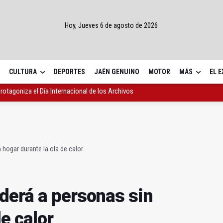
Hoy, Jueves 6 de agosto de 2026
CULTURA
DEPORTES
JAÉN GENUINO
MOTOR
MÁS
EL 
servicio de urgencias en el núcleo urbano
rá a personas sin hogar durante la ola de calor
 protagoniza el Día Internacional de los Archivos
hogar durante la ola de calor
derá a personas sin
e calor