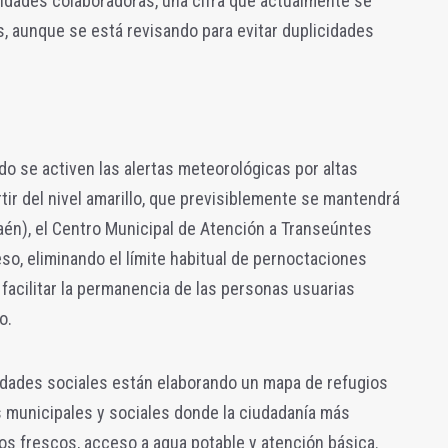
tidades colaboradoras, una cifra que actualmente se
s, aunque se está revisando para evitar duplicidades
do se activen las alertas meteorológicas por altas
ir del nivel amarillo, que previsiblemente se mantendrá
aén), el Centro Municipal de Atención a Transeúntes
so, eliminando el límite habitual de pernoctaciones
facilitar la permanencia de las personas usuarias
o.
idades sociales están elaborando un mapa de refugios
s municipales y sociales donde la ciudadanía más
os frescos, acceso a agua potable y atención básica.