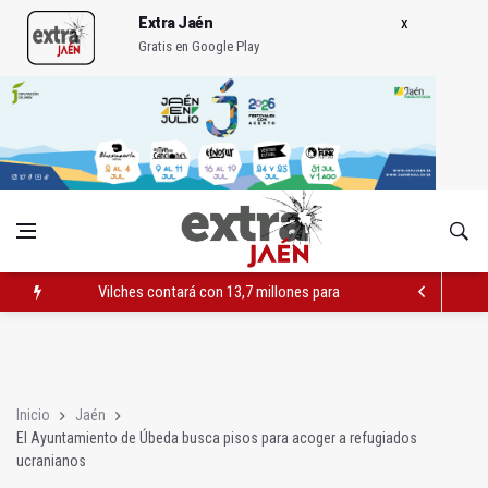
Extra Jaén
Gratis en Google Play
Vilches contará con 13,7 millones para los daños del temporal
El PSOE acusa al PP de "apuntarse el tanto" de los datos de 
El Centro Andaluz de las Letras trae a Jaén al filósofo Omar L
Inicio
Jaén
El Ayuntamiento de Úbeda busca pisos para acoger a refugiados
ucranianos