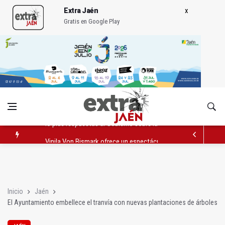
Extra Jaén
Gratis en Google Play
Vinila Von Bismark ofrece un espectáculo "rompedor" en el In
El lateral izquiero sub 23 David Márquez, nuevo fichaje del Rea
IU pide respuestas al Gobierno sobre la situación del ferrocarri
Inicio
Jaén
El Ayuntamiento embellece el tranvía con nuevas plantaciones de árboles