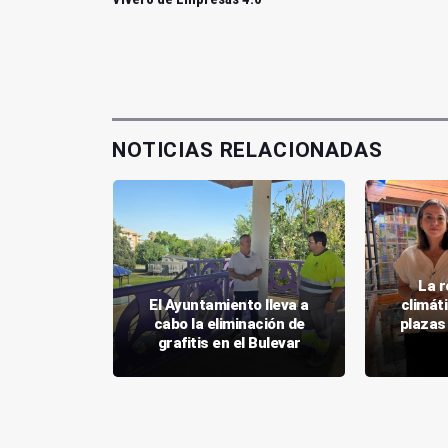
NOTICIAS RELACIONADAS
gio Muñoz
La r
rá un
El Ayuntamiento lleva a
climát
 con 50
cabo la eliminación de
plazas
grafitis en el Bulevar