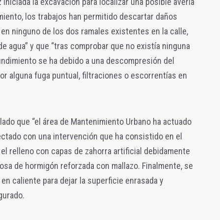
 iniciada la excavación para localizar una posible avería
iento, los trabajos han permitido descartar daños
en ninguno de los dos ramales existentes en la calle,
de agua” y que “tras comprobar que no existía ninguna
hundimiento se ha debido a una descompresión del
r alguna fuga puntual, filtraciones o escorrentías en
tallado que “el área de Mantenimiento Urbano ha actuado
fectado con una intervención que ha consistido en el
el relleno con capas de zahorra artificial debidamente
losa de hormigón reforzada con mallazo. Finalmente, se
n caliente para dejar la superficie enrasada y
gurado.