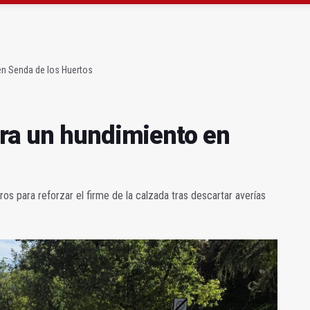
l caso del hombre abatido por un policía en Linares
 acaba con una menor herida en Torredonjimeno
en Senda de los Huertos
ra un hundimiento en
os para reforzar el firme de la calzada tras descartar averías