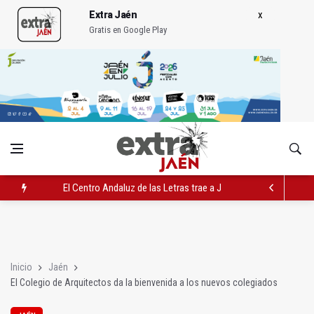
Extra Jaén
Gratis en Google Play
El Centro Andaluz de las Letras trae a Jaén al filósofo Omar L
Roban joyas de la Virgen de la Fuensanta Coronada de Alcaud
El PSOE acusa al PP de "apuntarse el tanto" de los datos de 
Inicio
Jaén
El Colegio de Arquitectos da la bienvenida a los nuevos colegiados