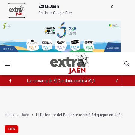
Extra Jaén
Gratis en Google Play
La comarca de El Condado recibirá 51,1 millones por el tempor
IU alerta de un vertido de uralita para tapar baches en un camin
Diputación edita una guía actualizada de los Baños Árabes
Inicio
Jaén
El Defensor del Paciente recibió 64 quejas en Jaén
JAÉN