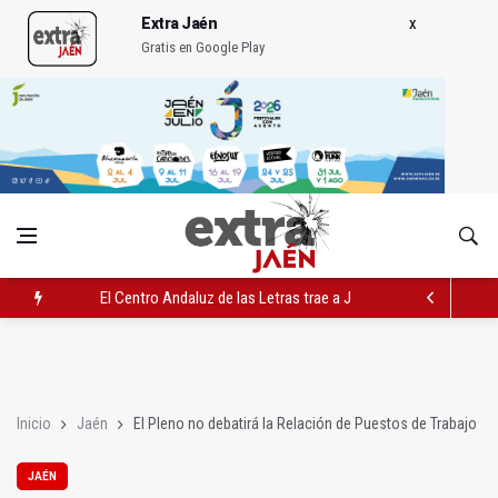
Extra Jaén
Gratis en Google Play
El Centro Andaluz de las Letras trae a Jaén al filósofo Omar L
Roban joyas de la Virgen de la Fuensanta Coronada de Alcaud
El PSOE acusa al PP de "apuntarse el tanto" de los datos de 
Inicio
Jaén
El Pleno no debatirá la Relación de Puestos de Trabajo
JAÉN