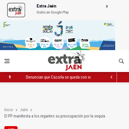
Extra Jaén
Gratis en Google Play
Denuncian que Cazorla se queda con solo dos bomberos por 
Pelea con arma blanca acaba con una menor herida en Torred
El PP acusa al PSOE de querer "dejar fuera" a la Junta en el Ce
Inicio
Jaén
El PP manifiesta a los regantes su preocupación por la sequía