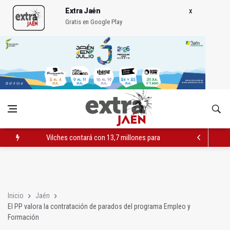
Extra Jaén
Gratis en Google Play
Vilches contará con 13,7 millones para los daños del temporal
El PSOE acusa al PP de "apuntarse el tanto" de los datos de 
El Centro Andaluz de las Letras trae a Jaén al filósofo Omar L
Inicio
Jaén
El PP valora la contratación de parados del programa Empleo y
Formación