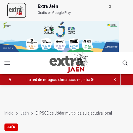
Extra Jaén
Gratis en Google Play
La red de refugios climáticos registra 803 plazas ocupadas de
Albanchez de Mágina estrena un mirador sobre el olivar de m
Ultiman la construcción del nuevo depósito de vehículos muni
Inicio
Jaén
El PSOE de Jódar multiplica su ejecutiva local
JAÉN