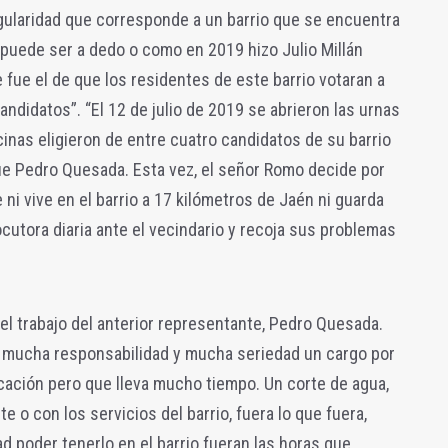
ngularidad que corresponde a un barrio que se encuentra
e puede ser a dedo o como en 2019 hizo Julio Millán
 fue el de que los residentes de este barrio votaran a
ndidatos”. “El 12 de julio de 2019 se abrieron las urnas
cinas eligieron de entre cuatro candidatos de su barrio
fue Pedro Quesada. Esta vez, el señor Romo decide por
 ni vive en el barrio a 17 kilómetros de Jaén ni guarda
ocutora diaria ante el vecindario y recoja sus problemas
l trabajo del anterior representante, Pedro Quesada.
n mucha responsabilidad y mucha seriedad un cargo por
icación pero que lleva mucho tiempo. Un corte de agua,
e o con los servicios del barrio, fuera lo que fuera,
ad poder tenerlo en el barrio fueran las horas que