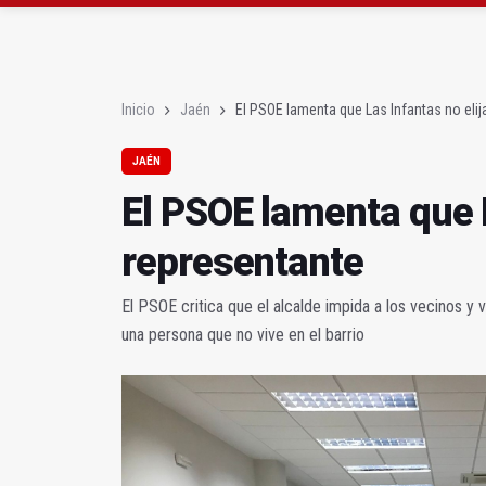
Caja Rural apoyará la 
La Guardia Civil desm
Inicio
Jaén
El PSOE lamenta que Las Infantas no elij
JAÉN
El PSOE lamenta que L
representante
El PSOE critica que el alcalde impida a los vecinos y 
una persona que no vive en el barrio