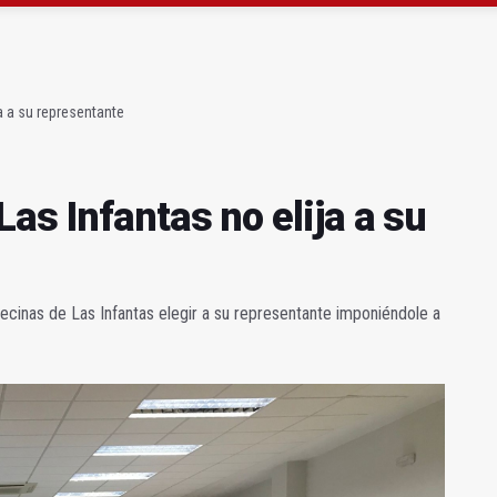
proyección deportiva de Marcos Valsera
antela un punto de venta de droga en Torreblascopedro
a a su representante
as Infantas no elija a su
vecinas de Las Infantas elegir a su representante imponiéndole a