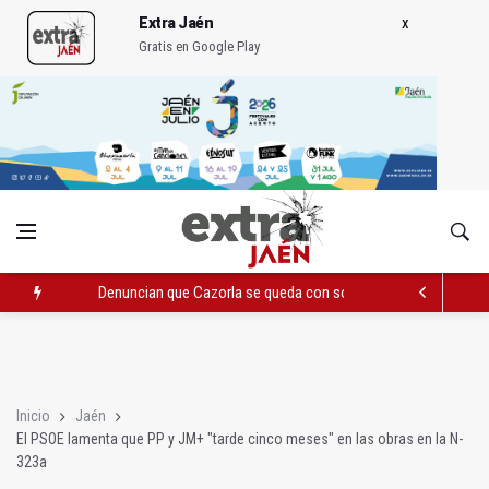
Extra Jaén
Gratis en Google Play
Denuncian que Cazorla se queda con solo dos bomberos por 
Pelea con arma blanca acaba con una menor herida en Torred
El PP acusa al PSOE de querer "dejar fuera" a la Junta en el Ce
Inicio
Jaén
El PSOE lamenta que PP y JM+ "tarde cinco meses" en las obras en la N-
323a