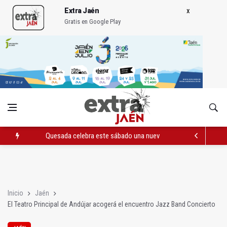
Extra Jaén
Gratis en Google Play
Quesada celebra este sábado una nueva jornada de Orgullo
La Junta amplia la alerta por listeria en Granada, Jaén y Sevilla
Rubén Gómez se suma al Avanza Jaén Paraíso Interior
Inicio
Jaén
El Teatro Principal de Andújar acogerá el encuentro Jazz Band Concierto