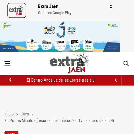
Extra Jaén
Gratis en Google Play
El Centro Andaluz de las Letras trae a Jaén al filósofo Omar L
Roban joyas de la Virgen de la Fuensanta Coronada de Alcaud
El PSOE acusa al PP de "apuntarse el tanto" de los datos de 
Inicio
Jaén
En Pocos Minutos (resumen del miércoles, 17 de enero de 2024)