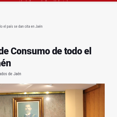
 23 David Márquez, nuevo fichaje del Real Jaén
obierno sobre la situación del ferrocarril
 el país se dan cita en Jaén
de Consumo de todo el
aén
gados de Jaén