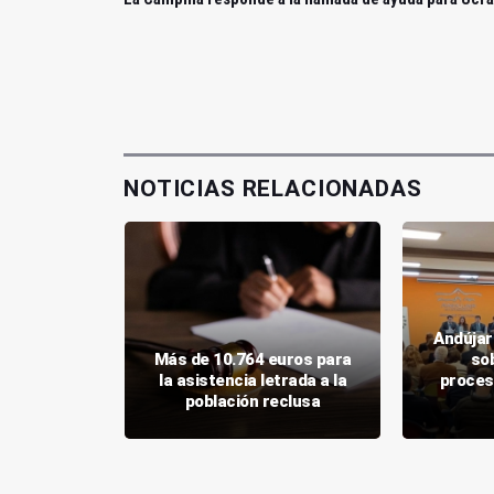
NOTICIAS RELACIONADAS
Andújar
Abogados
Más de 10.764 euros para
so
oco en
la asistencia letrada a la
proces
miliar
población reclusa