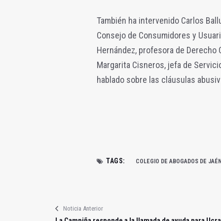
También ha intervenido Carlos Ballu
Consejo de Consumidores y Usuario
Hernández, profesora de Derecho Ci
Margarita Cisneros, jefa de Servic
hablado sobre las cláusulas abusi
TAGS:
COLEGIO DE ABOGADOS DE JAÉ
Noticia Anterior
La Campiña responde a la llamada de ayuda para Ucra