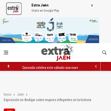
Extra Jaén
Gratis en Google Play
Quesada celebra este sábado una nueva jornada de Orgullo
La Junta amplia la alerta por listeria en Granada, Jaén y Sevilla
Rubén Gómez se suma al Avanza Jaén Paraíso Interior
Inicio
Jaén
Exposición en Andújar sobre mujeres influyentes en la historia