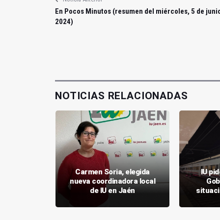
En Pocos Minutos (resumen del miércoles, 5 de juni
2024)
NOTICIAS RELACIONADAS
as de la
Carmen Soria, elegida
IU pi
pera de que
nueva coordinadora local
Gob
 terreno
de IU en Jaén
situaci