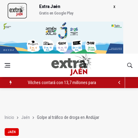
Extra Jaén
Gratis en Google Play
Vilches contará con 13,7 millones para los daños del temporal
El PSOE acusa al PP de "apuntarse el tanto" de los datos de 
El Centro Andaluz de las Letras trae a Jaén al filósofo Omar L
Inicio
Jaén
Golpe al tráfico de droga en Andújar
JAÉN