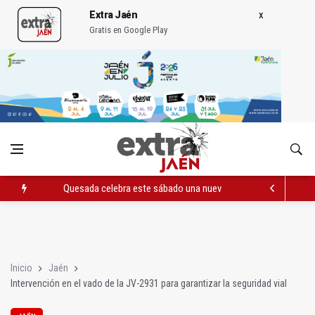
Extra Jaén
Gratis en Google Play
Quesada celebra este sábado una nueva jornada de Orgullo
La Junta amplia la alerta por listeria en Granada, Jaén y Sevilla
Rubén Gómez se suma al Avanza Jaén Paraíso Interior
Inicio
Jaén
Intervención en el vado de la JV-2931 para garantizar la seguridad vial