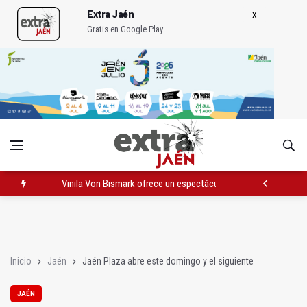
Extra Jaén
Gratis en Google Play
Vinila Von Bismark ofrece un espectáculo "rompedor" en el In
El lateral izquierdo sub 23 David Márquez, nuevo fichaje del Re
IU pide respuestas al Gobierno sobre la situación del ferrocarri
Inicio
Jaén
Jaén Plaza abre este domingo y el siguiente
JAÉN