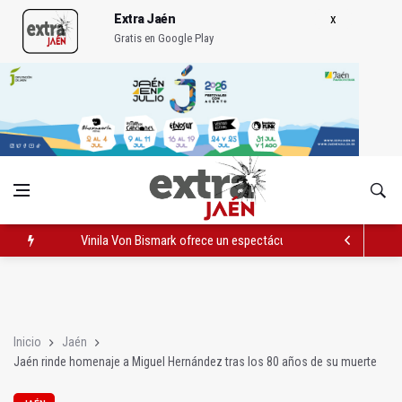
Extra Jaén
Gratis en Google Play
Vinila Von Bismark ofrece un espectáculo "rompedor" en el In
El lateral izquiero sub 23 David Márquez, nuevo fichaje del Rea
IU pide respuestas al Gobierno sobre la situación del ferrocarri
Inicio
Jaén
Jaén rinde homenaje a Miguel Hernández tras los 80 años de su muerte