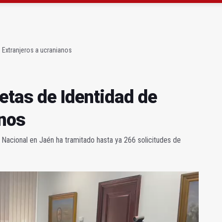
a se queda con solo dos bomberos por turno
capital, a la espera de que se restaure el terreno
e Extranjeros a ucranianos
etas de Identidad de
anos
a Nacional en Jaén ha tramitado hasta ya 266 solicitudes de