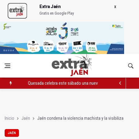
Extra Jaén
Gratis en Google Play
Quesada celebra este sábado una nueva jornada de Orgullo
La Junta amplia la alerta por listeria en Granada, Jaén y Sevilla
Rubén Gómez se suma al Avanza Jaén Paraíso Interior
Inicio
Jaén
Jaén condena la violencia machista y la visibiliza
JAÉN