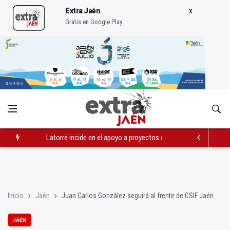
Extra Jaén
Gratis en Google Play
Latorre incide en el apoyo a proyectos de cooperación
Abierto el plazo de la Escuela de Hostelería Hacienda La Lag
Fernández señala el blanqueo a los negacionistas de la violen
Inicio
Jaén
Juan Carlos González seguirá al frente de CSIF Jaén
JAÉN