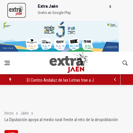
Extra Jaén
Gratis en Google Play
El Centro Andaluz de las Letras trae a Jaén al filósofo Omar L
Roban joyas de la Virgen de la Fuensanta Coronada de Alcaud
El PSOE acusa al PP de "apuntarse el tanto" de los datos de 
Inicio
Jaén
La Diputación apoya al medio rural frente al reto de la despoblación