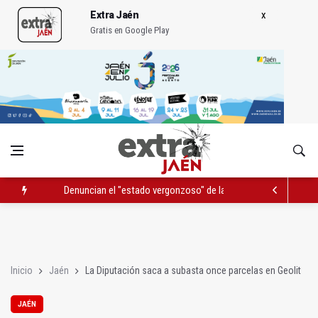
Extra Jaén
Gratis en Google Play
Denuncian el "estado vergonzoso" de la JV-3266 en Hinojares
La mutación de manial de IFEJA aportará al Ayuntamiento 7,31
El programa 'Semillas de experiencia' cierra con 646 participan
Inicio
Jaén
La Diputación saca a subasta once parcelas en Geolit
JAÉN