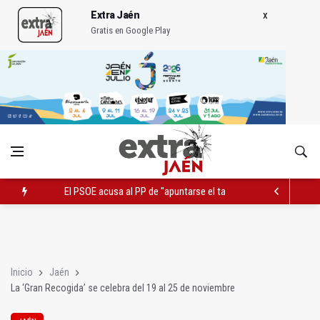
Extra Jaén
Gratis en Google Play
El PSOE acusa al PP de "apuntarse el tanto" de los datos de 
El Centro Andaluz de las Letras trae a Jaén al filósofo Omar L
Vilches contará con 13,7 millones para los daños del temporal
Inicio
Jaén
La ‘Gran Recogida’ se celebra del 19 al 25 de noviembre