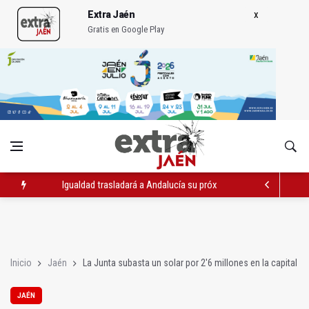
Extra Jaén
Gratis en Google Play
Igualdad trasladará a Andalucía su próximo comité de crisis
Concentración en septiembre en Linares-Baeza por el ferrocarr
El barrio de San Felipe cuenta ya con un nuevo parque canino
Inicio
Jaén
La Junta subasta un solar por 2'6 millones en la capital
JAÉN