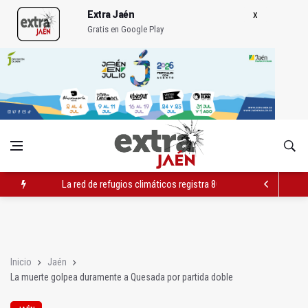
Extra Jaén
Gratis en Google Play
La red de refugios climáticos registra 803 plazas ocupadas de
Albanchez de Mágina estrena un mirador sobre el olivar de m
Ultiman la construcción del nuevo depósito de vehículos muni
Inicio
Jaén
La muerte golpea duramente a Quesada por partida doble