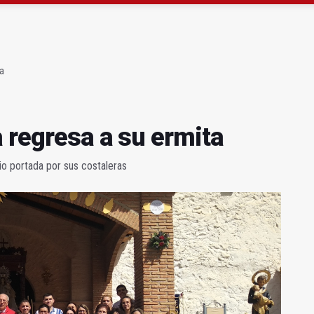
l Avanza Jaén Paraíso Interior
sábado una nueva jornada de Orgullo
ta
 regresa a su ermita
io portada por sus costaleras