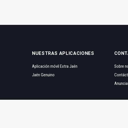
NUESTRAS APLICACIONES
CONT
Aplicación móvil Extra Jaén
Sobre n
Jaén Genuino
Contác
Anuncia
© 2020 Extra Jaén | Diseñado y desarrollado por:
Innovati