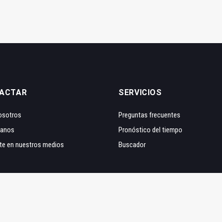
ACTAR
SERVICIOS
osotros
Preguntas frecuentes
tanos
Pronóstico del tiempo
te en nuestros medios
Buscador
onStudio
Aviso legal
|
Polít