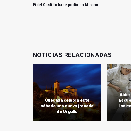
Fidel Castillo hace podio en Misano
NOTICIAS RELACIONADAS
Abier
ica el
Quesada celebra este
Escue
a Junta al
sábado una nueva jornada
Hacien
x
de Orgullo