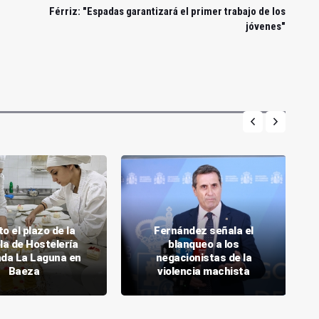
Férriz: "Espadas garantizará el primer trabajo de los
jóvenes"
to el plazo de la
Fernández señala el
la de Hostelería
blanqueo a los
da La Laguna en
negacionistas de la
Baeza
violencia machista