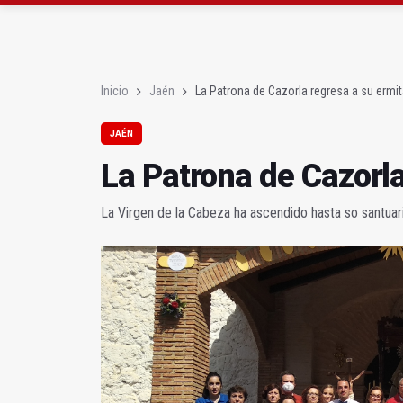
Rubén Gómez se suma a
Quesada celebra este 
Inicio
Jaén
La Patrona de Cazorla regresa a su ermi
JAÉN
La Patrona de Cazorla
La Virgen de la Cabeza ha ascendido hasta so santuar