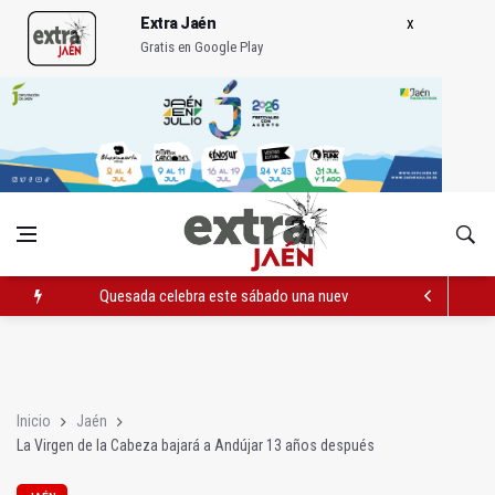
Extra Jaén
Gratis en Google Play
Quesada celebra este sábado una nueva jornada de Orgullo
La Junta amplia la alerta por listeria en Granada, Jaén y Sevilla
Rubén Gómez se suma al Avanza Jaén Paraíso Interior
Inicio
Jaén
La Virgen de la Cabeza bajará a Andújar 13 años después