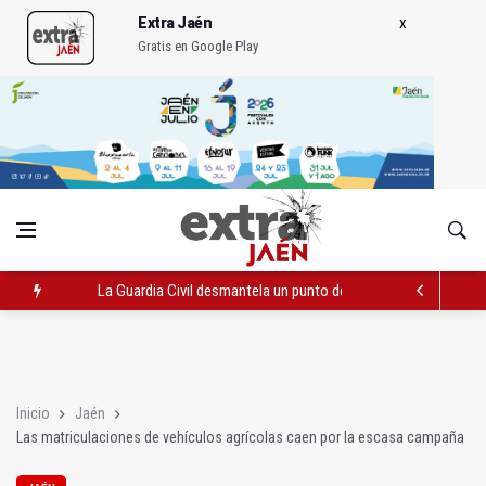
Extra Jaén
Gratis en Google Play
La Guardia Civil desmantela un punto de venta de droga en To
El PP de Jaén exige al Gobierno de España más examinadores 
Caja Rural apoyará la proyección deportiva de Marcos Valsera
Inicio
Jaén
Las matriculaciones de vehículos agrícolas caen por la escasa campaña