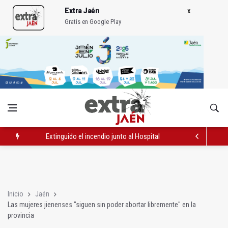
Extra Jaén
Gratis en Google Play
Extinguido el incendio junto al Hospital Neurotraumatológico
La Guardia Civil desmantela un punto de venta de droga en To
Caja Rural reconoce a la campeona de España de Natación, Au
Inicio
Jaén
Las mujeres jienenses "siguen sin poder abortar libremente" en la
provincia