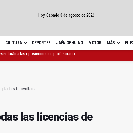
Hoy, Sábado 8 de agosto de 2026
CULTURA
DEPORTES
JAÉN GENUINO
MOTOR
MÁS
EL 
dera el Grupo de Trabajo de Genética de Andalucía
s las licencias de plantas fotovoltaicas
resentarán a las oposiciones de profesorado
e plantas fotovoltaicas
das las licencias de