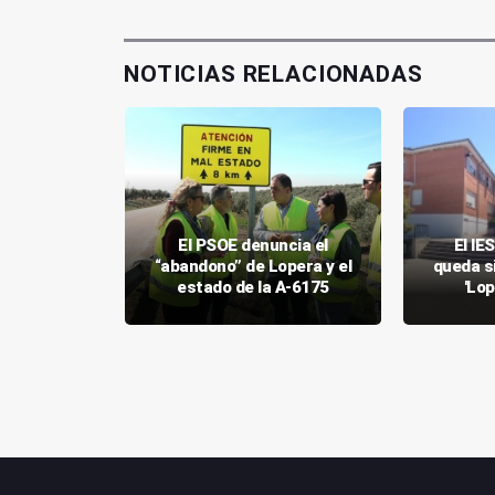
NOTICIAS RELACIONADAS
pera para
El PSOE denuncia el
El IE
rtura del
“abandono” de Lopera y el
queda s
ayores
estado de la A-6175
'Lop