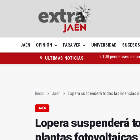
JAÉN
OPINIÓN
PARA VER
UNIVERSIDAD
SUCESOS
El Hospital de Jaén li
ÚLTIMAS NOTICIAS
Lopera suspenderá toda
2.100 jiennenses se p
Inicio
Jaén
Lopera suspenderá todas las licencias d
JAÉN
Lopera suspenderá to
plantas fotovoltaicas