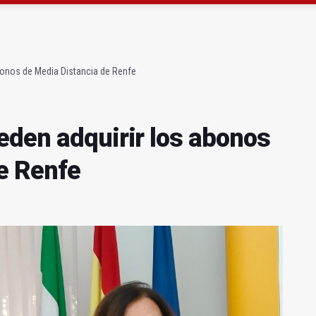
gen de la Fuensanta Coronada de Alcaudete
 "apuntarse el tanto" de los datos de empleo
bonos de Media Distancia de Renfe
eden adquirir los abonos
e Renfe