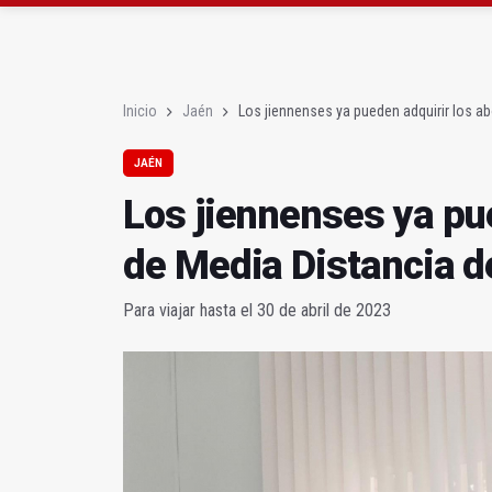
Roban joyas de la Vir
El PSOE acusa al PP de
Inicio
Jaén
Los jiennenses ya pueden adquirir los a
JAÉN
Los jiennenses ya pu
de Media Distancia d
Para viajar hasta el 30 de abril de 2023