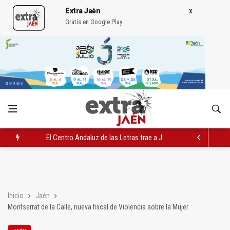
Extra Jaén
Gratis en Google Play
El Centro Andaluz de las Letras trae a Jaén al filósofo Omar L
Roban joyas de la Virgen de la Fuensanta Coronada de Alcaud
El PSOE acusa al PP de "apuntarse el tanto" de los datos de 
Inicio
Jaén
Montserrat de la Calle, nueva fiscal de Violencia sobre la Mujer