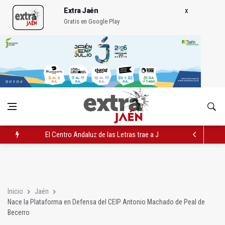
Extra Jaén
Gratis en Google Play
El Centro Andaluz de las Letras trae a Jaén al filósofo Omar L
Roban joyas de la Virgen de la Fuensanta Coronada de Alcaud
El PSOE acusa al PP de "apuntarse el tanto" de los datos de 
Inicio
Jaén
Nace la Plataforma en Defensa del CEIP Antonio Machado de Peal de
Becerro