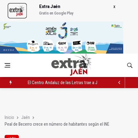
Extra Jaén
Gratis en Google Play
El Centro Andaluz de las Letras trae a Jaén al filósofo Omar L
Roban joyas de la Virgen de la Fuensanta Coronada de Alcaud
El PSOE acusa al PP de "apuntarse el tanto" de los datos de 
Inicio
Jaén
Peal de Becerro crece en número de habitantes según el INE