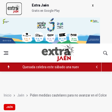
Extra Jaén
Gratis en Google Play
Quesada celebra este sábado una nueva jornada de Orgullo
La Junta amplia la alerta por listeria en Granada, Jaén y Sevilla
Rubén Gómez se suma al Avanza Jaén Paraíso Interior
Inicio
Jaén
Piden medidas cautelares para no avanzar en el Colce
JAÉN