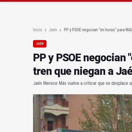
El PP acusa al PSOE de
Denuncian que Cazorl
Inicio
Jaén
PP y PSOE negocian "en horas" para Mála
JAÉN
PP y PSOE negocian "
tren que niegan a Ja
Jaén Merece Más vuelve a criticar que se desplace u