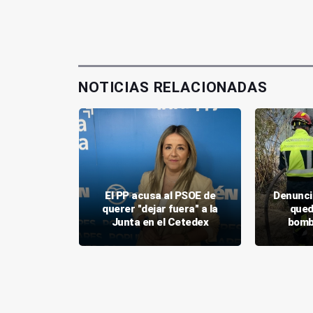
NOTICIAS RELACIONADAS
o lleva a
El PP acusa al PSOE de
Denunci
ación de
querer "dejar fuera" a la
qued
 Bulevar
Junta en el Cetedex
bomb