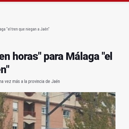
 querer "dejar fuera" a la Junta en el Cetedex
a se queda con solo dos bomberos por turno
ga "el tren que niegan a Jaén"
en horas" para Málaga "el
én"
na vez más a la provincia de Jaén