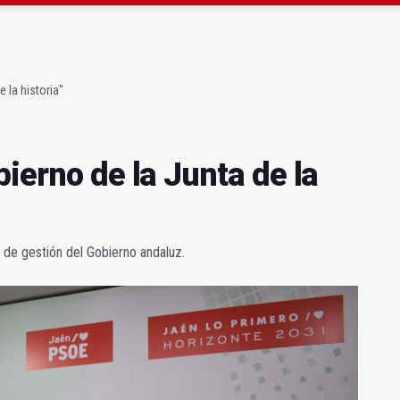
s para facilitar la contratación indefinida
ón de la sede de la Junta en la avenida de Madrid
 la historia"
bierno de la Junta de la
s de gestión del Gobierno andaluz.