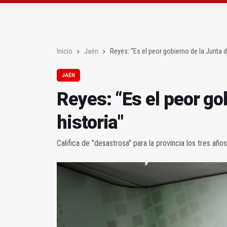
La Junta convoca ayuda
Adjudicada la ampliaci
Inicio
Jaén
Reyes: “Es el peor gobierno de la Junta de
JAÉN
Reyes: “Es el peor go
historia"
Califica de "desastrosa" para la provincia los tres año