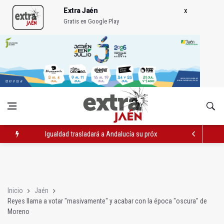
Extra Jaén
Gratis en Google Play
Igualdad trasladará a Andalucía su próximo comité de crisis
Concentración en septiembre en Linares-Baeza por el ferrocarr
El barrio de San Felipe cuenta ya con un nuevo parque canino
Inicio
Jaén
Reyes llama a votar "masivamente" y acabar con la época "oscura" de
Moreno