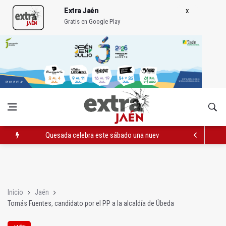
Extra Jaén
Gratis en Google Play
Quesada celebra este sábado una nueva jornada de Orgullo
La Junta amplia la alerta por listeria en Granada, Jaén y Sevilla
Rubén Gómez se suma al Avanza Jaén Paraíso Interior
Inicio
Jaén
Tomás Fuentes, candidato por el PP a la alcaldía de Úbeda