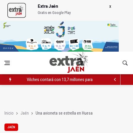
Extra Jaén
Gratis en Google Play
Vilches contará con 13,7 millones para los daños del temporal
El PSOE acusa al PP de "apuntarse el tanto" de los datos de 
El Centro Andaluz de las Letras trae a Jaén al filósofo Omar L
Inicio
Jaén
Una avioneta se estrella en Huesa
JAÉN